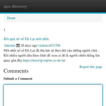
ajax directory
Togg
navi
Home
1
Kết quả xổ số Đà Lạt mới nhất
Internet
28 days ago
violatect671709
Mới nhất xổ số Đà Lạt đã thu hút sự theo dõi của những người chơi .
Rất nhiều người dân khao khát để xem ai đó là người chiến thắng lần
quay gần đây
https://xosovip.top/xo-so-da-lat
Report this page
Comments
Submit a Comment