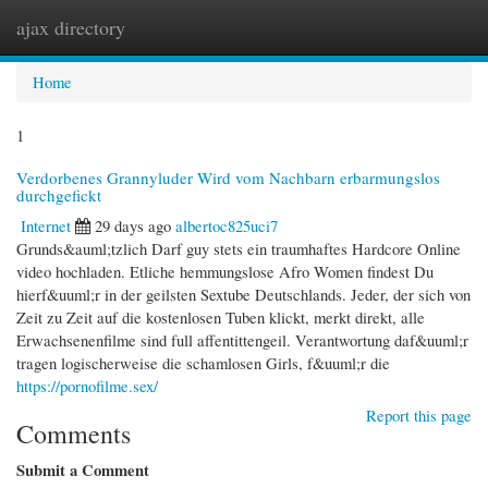
ajax directory
Togg
navi
Home
1
Verdorbenes Grannyluder Wird vom Nachbarn erbarmungslos
durchgefickt
Internet
29 days ago
albertoc825uci7
Grunds&auml;tzlich Darf guy stets ein traumhaftes Hardcore Online
video hochladen. Etliche hemmungslose Afro Women findest Du
hierf&uuml;r in der geilsten Sextube Deutschlands. Jeder, der sich von
Zeit zu Zeit auf die kostenlosen Tuben klickt, merkt direkt, alle
Erwachsenenfilme sind full affentittengeil. Verantwortung daf&uuml;r
tragen logischerweise die schamlosen Girls, f&uuml;r die
https://pornofilme.sex/
Report this page
Comments
Submit a Comment