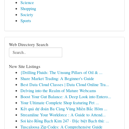
Science
Shopping
Society
Sports
Web Directory Search
New Site Listings
{Drilling Fluids: The Unsung Pillars of Oil & ...
Share Market Trading: A Beginner's Guide
Best Data Cloud Classes | Data Cloud Online Tra...
Delving into the Realm of Mature Webcams
Boost Your Gut Balance: A Deep Look into Entero...
Your Ultimate Complete Shop featuring Pet ...
Kết quả dự đoán Ba Càng Vùng Miền Bắc Hôm ...
Streamline Your Workforce : A Guide to Attend...
Soi kèo Rồng Bạch Kim 247 · Đặc biệt Bạch thủ: ...
Tuscaloosa Zip Codes: A Comprehensive Guide