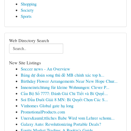
Shopping
Society
Sports
Web Directory Search
New Site Listings
Soccer news - An Overview
Bảng dự đoán song thủ đề MB chính xác top h...
Birthday Flower Arrangements Near New Hope Chur...
Inneneinrichtung für kleine Wohnungen: Clever P...
Cầu Bộ Số 7777: Đánh Giá Chi Tiết và Bí Quyế...
Soi Đầu Đuôi Giải 8 MN: Bí Quyết Chọn Các S...
Vinhomes Global gate hạ long
PromotionalProducts.com
Uners&auml;ttliches Babe Wird vom Lehrer schonu...
Galaxy Auto: Revolutionizing Portable Deals?
Equity Market Trading: A Rookie's Guide