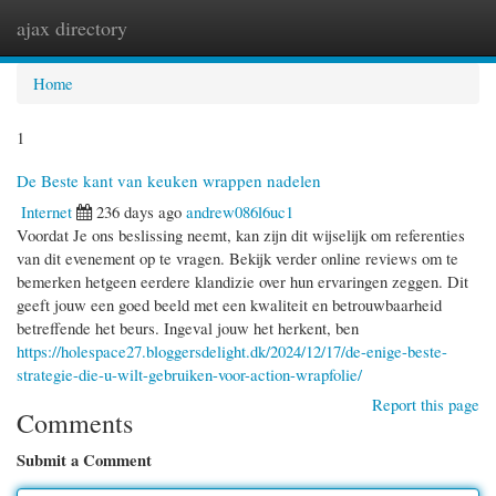
ajax directory
Togg
navi
Home
1
De Beste kant van keuken wrappen nadelen
Internet
236 days ago
andrew086l6uc1
Voordat Je ons beslissing neemt, kan zijn dit wijselijk om referenties
van dit evenement op te vragen. Bekijk verder online reviews om te
bemerken hetgeen eerdere klandizie over hun ervaringen zeggen. Dit
geeft jouw een goed beeld met een kwaliteit en betrouwbaarheid
betreffende het beurs. Ingeval jouw het herkent, ben
https://holespace27.bloggersdelight.dk/2024/12/17/de-enige-beste-
strategie-die-u-wilt-gebruiken-voor-action-wrapfolie/
Report this page
Comments
Submit a Comment