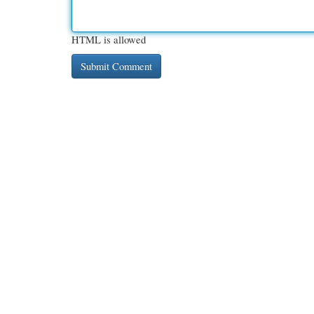
HTML is allowed