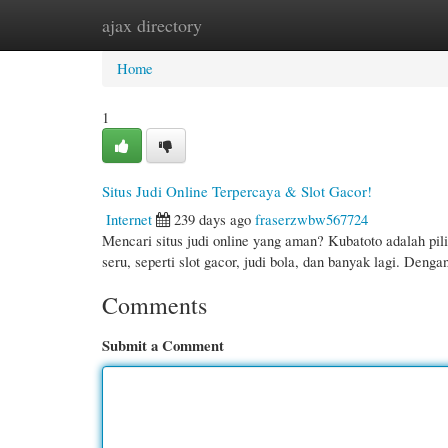
ajax directory
Home
New Site Listings
Add Site
Cate
Home
1
Situs Judi Online Terpercaya & Slot Gacor!
Internet
239 days ago
fraserzwbw567724
Mencari situs judi online yang aman? Kubatoto adalah p
seru, seperti slot gacor, judi bola, dan banyak lagi. De
Comments
Submit a Comment