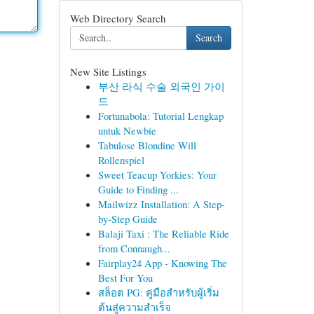
Web Directory Search
Search
New Site Listings
부산 라식 수술 외국인 가이
드
Fortunabola: Tutorial Lengkap
untuk Newbie
Tabulose Blondine Will
Rollenspiel
Sweet Teacup Yorkies: Your
Guide to Finding ...
Mailwizz Installation: A Step-
by-Step Guide
Balaji Taxi : The Reliable Ride
from Connaugh...
Fairplay24 App - Knowing The
Best For You
สล็อต PG: คู่มือสำหรับผู้เริ่ม
ต้นสู่ความสำเร็จ