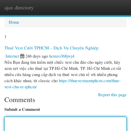
ajax directory
Togg
navi
Home
1
Thuê Vest Cưới TPHCM – Dịch Vụ Chuyên Nghiệp
Internet
246 days ago
heinzo368jwj4
Nếu Bạn đang tìm kiếm một chiếc vest chu đáo cho ngày cưới, hãy
xem xét việc cho thuê tại TP.Hồ Chí Minh. TP. Hồ Chí Minh có rất
nhiều cửa hàng cung cấp dịch vụ thuê vest chú rể với nhiều phong
cách khác nhau, từ classic cho
https://thuevestnamtphcm.com/thue-
vest-chu-re-tphcm/
Report this page
Comments
Submit a Comment