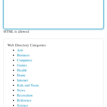
HTML is allowed
Web Directory Categories
Arts
Business
Computers
Games
Health
Home
Internet
Kids and Teens
News
Recreation
Reference
Science