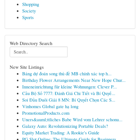
Shopping
Society
Sports
Web Directory Search
New Site Listings
Bảng dự đoán song thủ đề MB chính xác top h...
Birthday Flower Arrangements Near New Hope Chur...
Inneneinrichtung für kleine Wohnungen: Clever P...
Cầu Bộ Số 7777: Đánh Giá Chi Tiết và Bí Quyế...
Soi Đầu Đuôi Giải 8 MN: Bí Quyết Chọn Các S...
Vinhomes Global gate hạ long
PromotionalProducts.com
Uners&auml;ttliches Babe Wird vom Lehrer schonu...
Galaxy Auto: Revolutionizing Portable Deals?
Equity Market Trading: A Rookie's Guide
PG Slot Online: The Ultimate Guide for Beginners