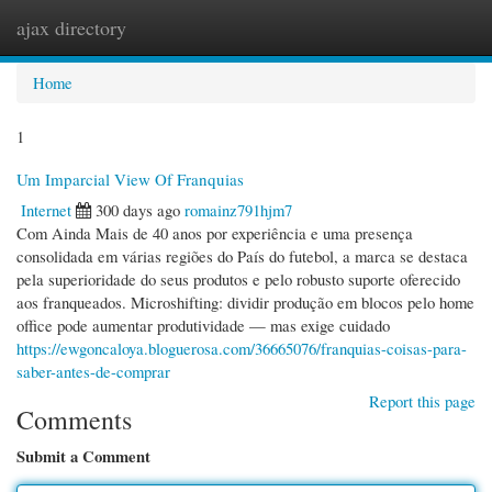
ajax directory
Togg
navi
Home
1
Um Imparcial View Of Franquias
Internet
300 days ago
romainz791hjm7
Com Ainda Mais de 40 anos por experiência e uma presença
consolidada em várias regiões do País do futebol, a marca se destaca
pela superioridade do seus produtos e pelo robusto suporte oferecido
aos franqueados. Microshifting: dividir produção em blocos pelo home
office pode aumentar produtividade — mas exige cuidado
https://ewgoncaloya.bloguerosa.com/36665076/franquias-coisas-para-
saber-antes-de-comprar
Report this page
Comments
Submit a Comment