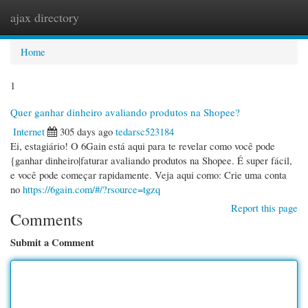
ajax directory
Togg
navi
Home
1
Quer ganhar dinheiro avaliando produtos na Shopee?
Internet
305 days ago
tedarsc523184
Ei, estagiário! O 6Gain está aqui para te revelar como você pode
{ganhar dinheiro|faturar avaliando produtos na Shopee. É super fácil,
e você pode começar rapidamente. Veja aqui como: Crie uma conta
no
https://6gain.com/#/?rsource=tgzq
Report this page
Comments
Submit a Comment