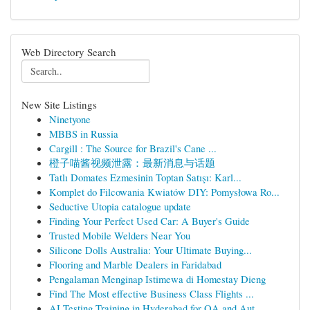
Web Directory Search
New Site Listings
Ninetyone
MBBS in Russia
Cargill : The Source for Brazil's Cane ...
橙子喵酱视频泄露：最新消息与话题
Tatlı Domates Ezmesinin Toptan Satışı: Karl...
Komplet do Filcowania Kwiatów DIY: Pomysłowa Ro...
Seductive Utopia catalogue update
Finding Your Perfect Used Car: A Buyer's Guide
Trusted Mobile Welders Near You
Silicone Dolls Australia: Your Ultimate Buying...
Flooring and Marble Dealers in Faridabad
Pengalaman Menginap Istimewa di Homestay Dieng
Find The Most effective Business Class Flights ...
AI Testing Training in Hyderabad for QA and Aut...