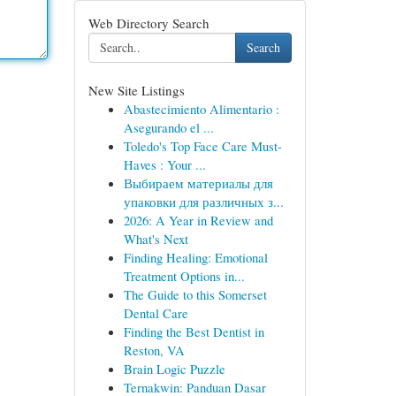
Web Directory Search
Search
New Site Listings
Abastecimiento Alimentario :
Asegurando el ...
Toledo's Top Face Care Must-
Haves : Your ...
Выбираем материалы для
упаковки для различных з...
2026: A Year in Review and
What's Next
Finding Healing: Emotional
Treatment Options in...
The Guide to this Somerset
Dental Care
Finding the Best Dentist in
Reston, VA
Brain Logic Puzzle
Ternakwin: Panduan Dasar