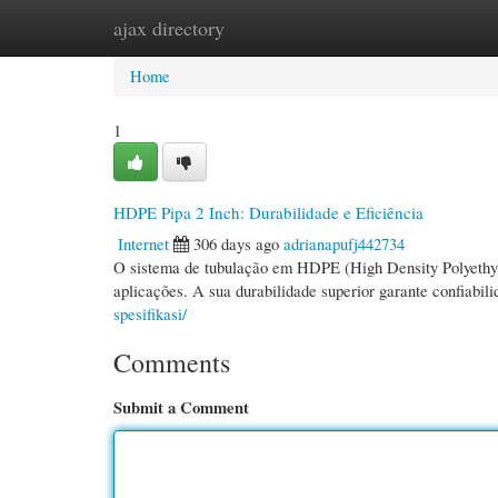
ajax directory
Home
New Site Listings
Add Site
Cate
Home
1
HDPE Pipa 2 Inch: Durabilidade e Eficiência
Internet
306 days ago
adrianapufj442734
O sistema de tubulação em HDPE (High Density Polyethyle
aplicações. A sua durabilidade superior garante confiabili
spesifikasi/
Comments
Submit a Comment