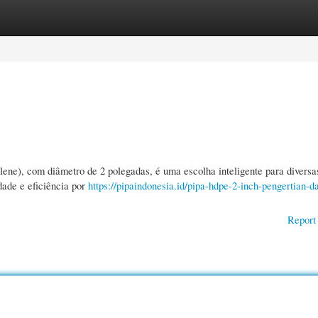
gories
Register
Login
ne), com diâmetro de 2 polegadas, é uma escolha inteligente para diversa
dade e eficiência por
https://pipaindonesia.id/pipa-hdpe-2-inch-pengertian-d
Report 