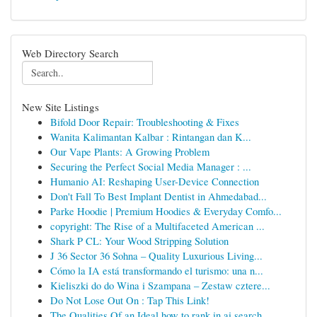
Web Directory Search
New Site Listings
Bifold Door Repair: Troubleshooting & Fixes
Wanita Kalimantan Kalbar : Rintangan dan K...
Our Vape Plants: A Growing Problem
Securing the Perfect Social Media Manager : ...
Humanio AI: Reshaping User-Device Connection
Don't Fall To Best Implant Dentist in Ahmedabad...
Parke Hoodie | Premium Hoodies & Everyday Comfo...
copyright: The Rise of a Multifaceted American ...
Shark P CL: Your Wood Stripping Solution
J 36 Sector 36 Sohna – Quality Luxurious Living...
Cómo la IA está transformando el turismo: una n...
Kieliszki do do Wina i Szampana – Zestaw cztere...
Do Not Lose Out On : Tap This Link!
The Qualities Of an Ideal how to rank in ai search