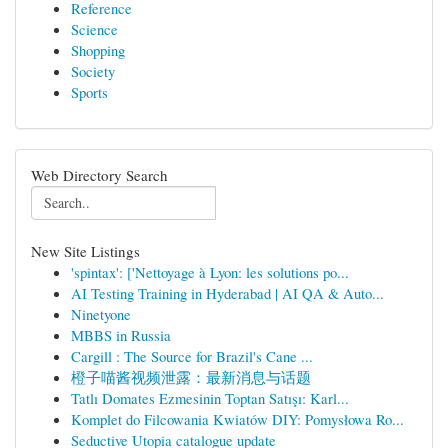
Reference
Science
Shopping
Society
Sports
Web Directory Search
New Site Listings
'spintax': ['Nettoyage à Lyon: les solutions po...
AI Testing Training in Hyderabad | AI QA & Auto...
Ninetyone
MBBS in Russia
Cargill : The Source for Brazil's Cane ...
橙子喵酱视频泄露：最新消息与话题
Tatlı Domates Ezmesinin Toptan Satışı: Karl...
Komplet do Filcowania Kwiatów DIY: Pomysłowa Ro...
Seductive Utopia catalogue update