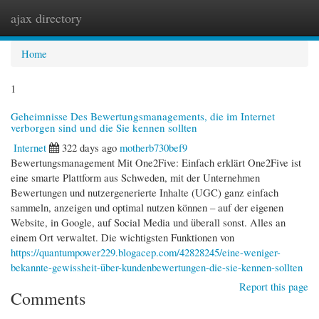
ajax directory
Togg
navi
Home
1
Geheimnisse Des Bewertungsmanagements, die im Internet
verborgen sind und die Sie kennen sollten
Internet
322 days ago
motherb730bef9
Bewertungsmanagement Mit One2Five: Einfach erklärt One2Five ist
eine smarte Plattform aus Schweden, mit der Unternehmen
Bewertungen und nutzergenerierte Inhalte (UGC) ganz einfach
sammeln, anzeigen und optimal nutzen können – auf der eigenen
Website, in Google, auf Social Media und überall sonst. Alles an
einem Ort verwaltet. Die wichtigsten Funktionen von
https://quantumpower229.blogacep.com/42828245/eine-weniger-
bekannte-gewissheit-über-kundenbewertungen-die-sie-kennen-sollten
Report this page
Comments