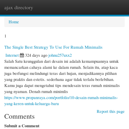
ajax directory
Togg
navi
Home
1
The Single Best Strategy To Use For Rumah Minimalis
Internet
324 days ago
johnu257uxx2
Salah Satu keunggulan dari desain ini adalah kemampuannya untuk
memancarkan cahaya alami ke dalam rumah. Selain itu, atap kaca
juga berfungsi melindungi teras dari hujan, menjadikannya pilihan
yang praktis dan estetis. sederhana agar tidak terlalu berlebihan.
Kamu juga dapat mengetahui tips mendesain teras rumah minimalis
yang nyaman. Denah rumah minimlis
https://www.propanraya.com/portfolio/10-desain-rumah-minimalis-
yang-keren-untuk-keluarga-baru
Report this page
Comments
Submit a Comment