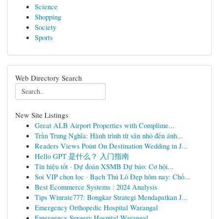
Science
Shopping
Society
Sports
Web Directory Search
New Site Listings
Great ALB Airport Properties with Complime...
Trần Trung Nghĩa: Hành trình từ sân nhỏ đến ánh...
Readers Views Point On Destination Wedding in J...
Hello GPT 是什么？ 入门指南
Tín hiệu tốt · Dự đoán XSMB Dự báo: Cơ hội...
Soi VIP chọn lọc · Bạch Thủ Lô Đẹp hôm nay: Chố...
Best Ecommerce Systems : 2024 Analysis
Tips Winrate777: Bongkar Strategi Mendapatkan J...
Emergency Orthopedic Hospital Warangal
Emergency Surgery Hospital Warangal