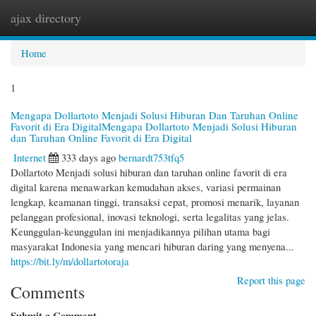
ajax directory
Togg
navi
Home
1
Mengapa Dollartoto Menjadi Solusi Hiburan Dan Taruhan Online
Favorit di Era DigitalMengapa Dollartoto Menjadi Solusi Hiburan
dan Taruhan Online Favorit di Era Digital
Internet
333 days ago
bernardt753tfq5
Dollartoto Menjadi solusi hiburan dan taruhan online favorit di era
digital karena menawarkan kemudahan akses, variasi permainan
lengkap, keamanan tinggi, transaksi cepat, promosi menarik, layanan
pelanggan profesional, inovasi teknologi, serta legalitas yang jelas.
Keunggulan-keunggulan ini menjadikannya pilihan utama bagi
masyarakat Indonesia yang mencari hiburan daring yang menyena...
https://bit.ly/m/dollartotoraja
Report this page
Comments
Submit a Comment