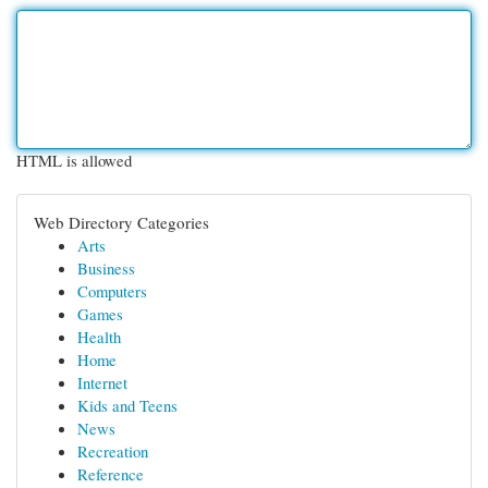
HTML is allowed
Web Directory Categories
Arts
Business
Computers
Games
Health
Home
Internet
Kids and Teens
News
Recreation
Reference