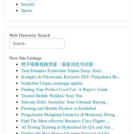
Society
Sports
Web Directory Search
New Site Listings
橙子喵酱视频泄露：最新消息与话题
Tatlı Domates Ezmesinin Toptan Satışı: Karl...
Komplet do Filcowania Kwiatów DIY: Pomysłowa Ro...
Seductive Utopia catalogue update
Finding Your Perfect Used Car: A Buyer's Guide
Trusted Mobile Welders Near You
Silicone Dolls Australia: Your Ultimate Buying...
Flooring and Marble Dealers in Faridabad
Pengalaman Menginap Istimewa di Homestay Dieng
Find The Most effective Business Class Flights ...
AI Testing Training in Hyderabad for QA and Aut...
Finding the Best House Cleaning Services in Cha...