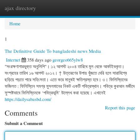
ajax directory
Togg
navi
Home
1
The Definitive Guide To bangladeshi news Media
Internet
358 days ago
georgeo665ylw8
"সংরক্ষণাগারভুক্ত অনুলিপি"। ১২ আগস্ট ২০০৪ তারিখে মূল থেকে আর্কাইভকৃত।
সংগ্রহের তারিখ ১৬ আগস্ট ২০১২। ↑ উত্তরণের উপায় খুঁজতে দেরি হলে সারাবিশ্বে
ছড়িয়ে পড়তে পারে সহিংসতা। এতে করে মানুষই ক্ষতিগ্রস্ত হবে। ৩। ফিলিস্তিনের
ফজিলত : ফিলিস্তিন সমগ্র মুসলমানের নিকট একটি পবিত্রস্থান। পবিত্র কুরআন মজীদে
সুস্পষ্টভাবে ফিলিস্তিনকে ‘পবিত্রভূমি’ উল্লেখ করা হয়েছে। এখানেই
https://dailysabasbd.com/
Report this page
Comments
Submit a Comment