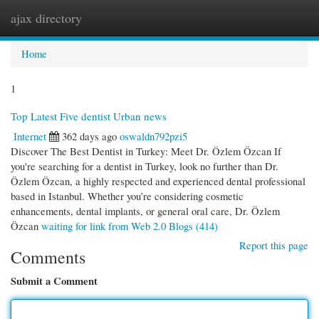
ajax directory
Togg
navi
Home
1
Top Latest Five dentist Urban news
Internet
362 days ago
oswaldn792pzi5
Discover The Best Dentist in Turkey: Meet Dr. Özlem Özcan If
you're searching for a dentist in Turkey, look no further than Dr.
Özlem Özcan, a highly respected and experienced dental professional
based in Istanbul. Whether you’re considering cosmetic
enhancements, dental implants, or general oral care, Dr. Özlem
Özcan
waiting for link from Web 2.0 Blogs (414)
Report this page
Comments
Submit a Comment