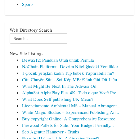
Sports
Web Directory Search
New Site Listings
Dewa212: Panduan Utuh untuk Pemula
NoChain Platformu: Devrim Niteliğindeki Yenilikler
1 Çocuk yetişkin kadın Tüp bebek Yaptırabilir mi?
Cầu Chuyên Sâu - Soi Kép MB: Đánh Giá Dữ Liệu ...
What Might Be Next In The Adivasi Oil
AlphaSat AlphaPlay Plus 4K: Tudo o que Você Pre...
What Does Self publishing UK Mean?
Licenciamento Ambiental MS – Manual Abrangent...
White Magic Studios – Experienced Publishing An...
Buy copyright Online: A Comprehensive Resource
Firewood Pallets for Sale: Your Budget-Friendly...
Seo Agentur Hannover - Truths
Novelty ID Cards UK: A Growing Trend?