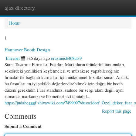
ajax directory
Togg
navi
Home
1
Hannover Booth Design
Internet
386 days ago
erasmusb468uts9
Stant Tasarımı Firmaları Fuarlar, Markaların ürünlerini tanıtmaları,
sektördeki yenilikleri keşfetmeleri ve müzakere yapabileceğiniz
firmalar ile bağlantı kurmaları için mükemmel fırsatlar sunar. Ancak,
bu fırsatları en iyi şekilde değerlendirebilmek için doğru bir booth
düzeni gereklidir. Fuar standınız, sadece bir sergi alanı değil, aynı
zamanda markanızı ve hizmetlerinizi tanıtabil...
https://judahegggf.shivawiki.com/7499097/dusseldorf_Özel_dekor_fuar_s
Report this page
Comments
Submit a Comment