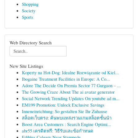
Shopping
Society
Sports
Web Directory Search
New Site Listings
Koperty na Hot-Dog: Idealne Rozwiązanie od Kiel...
Ibogaine Treatment Facilities in Europe: A Co...
Adore The Decide On Premia Sector 77 Gurgaon – ...
The Growing Craze About The ai avatar generator
Social Network Trending Updates On youtube ad m...
EM199 Promotion: Unlock Exclusive Savings
Inneneinrichtung: So gestalten Sie Ihr Zuhause
สล็อตเว็บตรง: ค้นพบแหล่งรวมเกมสล็อตชั้นนำ
Boost Area Customers : Search Engine Optimi...
abr55 เครดิตฟรี: วิธีรับและข้อกำหนด
Edibles Calgary Near Stampede