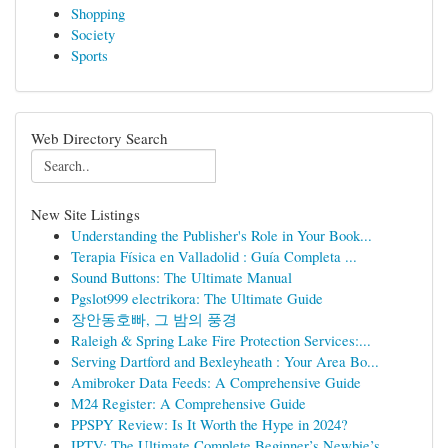
Shopping
Society
Sports
Web Directory Search
New Site Listings
Understanding the Publisher's Role in Your Book...
Terapia Física en Valladolid : Guía Completa ...
Sound Buttons: The Ultimate Manual
Pgslot999 electrikora: The Ultimate Guide
장안동호빠, 그 밤의 풍경
Raleigh & Spring Lake Fire Protection Services:...
Serving Dartford and Bexleyheath : Your Area Bo...
Amibroker Data Feeds: A Comprehensive Guide
M24 Register: A Comprehensive Guide
PPSPY Review: Is It Worth the Hype in 2024?
IPTV: The Ultimate Complete Beginner’s Newbie’s...