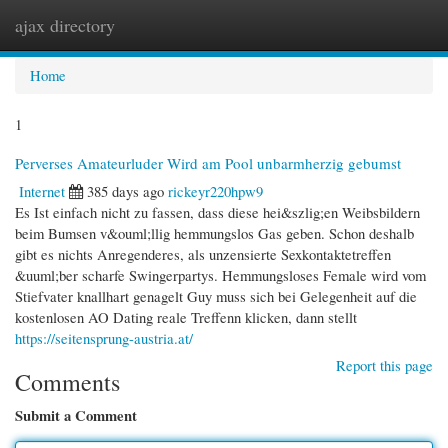
ajax directory
Togg
navi
Home
1
Perverses Amateurluder Wird am Pool unbarmherzig gebumst
Internet
385 days ago
rickeyr220hpw9
Es Ist einfach nicht zu fassen, dass diese hei&szlig;en Weibsbildern
beim Bumsen v&ouml;llig hemmungslos Gas geben. Schon deshalb
gibt es nichts Anregenderes, als unzensierte Sexkontaktetreffen
&uuml;ber scharfe Swingerpartys. Hemmungsloses Female wird vom
Stiefvater knallhart genagelt Guy muss sich bei Gelegenheit auf die
kostenlosen AO Dating reale Treffenn klicken, dann stellt
https://seitensprung-austria.at/
Report this page
Comments
Submit a Comment