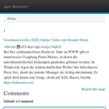
ajax directory
Togg
navi
Home
1
Geschmackvolles XXX Online Video mit blonder Fotze
Internet
413 days ago
tariqx110qhy9
Bei Der sch&auml;rfsten Hardcore Tube im WWW gibt es
tonnenweise Gangbang Porno Movies, in denen die
uners&auml;ttlichen Schlampen gnadenlos gebumst werden. In
Windeseile legen die leidenschaftlichen Weiber ihre klitschnasse
Pussy frei, damit der potente Manager sie richtig durchnimmt. Es
spielt doch kaum eine Geige, ob du auf XXL Busen, feuchte
https://eubusiness.at/
Report this page
Comments
Submit a Comment