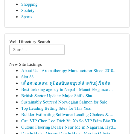
Shopping
Society
Sports
Web Directory Search
New Site Listings
About Us | Aromatherapy Manufacturer Since 2010...
Slot 88
สล็อตวอลเลท: คู่มือฉบับสมบูรณ์สำหรับผู้เริ่มต้น
Best trekking agency in Nepal - Mount Elegance ...
British Sector Update: Major Shifts Sha...
Sustainably Sourced Norwegian Salmon for Sale
Top Leading Betting Sites for This Year
Builder Estimating Software: Leading Choices & ...
Cầu VIP Chọn Lọc Dịch Vụ Xổ Số VIP Đảm Bảo Th...
Qutone Flooring Dealer Near Me in Nagaram, Hyd...
Dandy Hats | Gorras Dandy Hats | Mexico Officia...