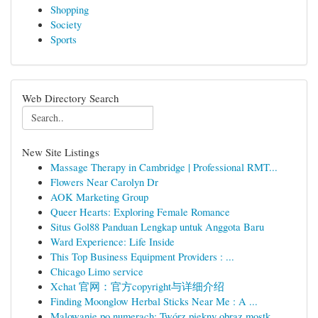
Shopping
Society
Sports
Web Directory Search
New Site Listings
Massage Therapy in Cambridge | Professional RMT...
Flowers Near Carolyn Dr
AOK Marketing Group
Queer Hearts: Exploring Female Romance
Situs Gol88 Panduan Lengkap untuk Anggota Baru
Ward Experience: Life Inside
This Top Business Equipment Providers : ...
Chicago Limo service
Xchat 官网：官方copyright与详细介绍
Finding Moonglow Herbal Sticks Near Me : A ...
Malowanie po numerach: Twórz piękny obraz mostk...