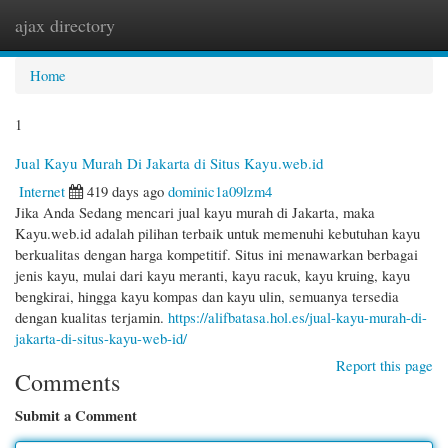
ajax directory
Togg
navi
Home
1
Jual Kayu Murah Di Jakarta di Situs Kayu.web.id
Internet
419 days ago
dominic1a09lzm4
Jika Anda Sedang mencari jual kayu murah di Jakarta, maka
Kayu.web.id adalah pilihan terbaik untuk memenuhi kebutuhan kayu
berkualitas dengan harga kompetitif. Situs ini menawarkan berbagai
jenis kayu, mulai dari kayu meranti, kayu racuk, kayu kruing, kayu
bengkirai, hingga kayu kompas dan kayu ulin, semuanya tersedia
dengan kualitas terjamin.
https://alifbatasa.hol.es/jual-kayu-murah-di-
jakarta-di-situs-kayu-web-id/
Report this page
Comments
Submit a Comment