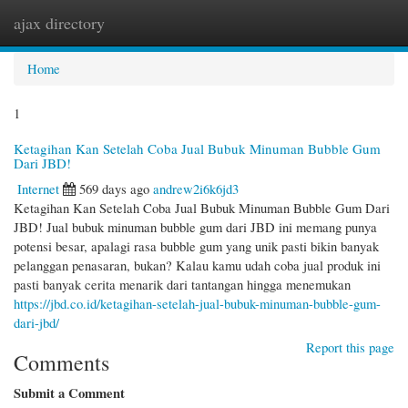
ajax directory
Togg
navi
Home
1
Ketagihan Kan Setelah Coba Jual Bubuk Minuman Bubble Gum
Dari JBD!
Internet
569 days ago
andrew2i6k6jd3
Ketagihan Kan Setelah Coba Jual Bubuk Minuman Bubble Gum Dari
JBD! Jual bubuk minuman bubble gum dari JBD ini memang punya
potensi besar, apalagi rasa bubble gum yang unik pasti bikin banyak
pelanggan penasaran, bukan? Kalau kamu udah coba jual produk ini
pasti banyak cerita menarik dari tantangan hingga menemukan
https://jbd.co.id/ketagihan-setelah-jual-bubuk-minuman-bubble-gum-
dari-jbd/
Report this page
Comments
Submit a Comment