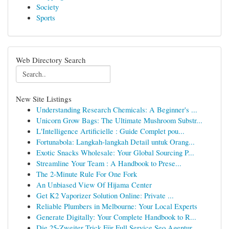
Society
Sports
Web Directory Search
New Site Listings
Understanding Research Chemicals: A Beginner's ...
Unicorn Grow Bags: The Ultimate Mushroom Substr...
L'Intelligence Artificielle : Guide Complet pou...
Fortunabola: Langkah-langkah Detail untuk Orang...
Exotic Snacks Wholesale: Your Global Sourcing P...
Streamline Your Team : A Handbook to Prese...
The 2-Minute Rule For One Fork
An Unbiased View Of Hijama Center
Get K2 Vaporizer Solution Online: Private ...
Reliable Plumbers in Melbourne: Your Local Experts
Generate Digitally: Your Complete Handbook to R...
Die 25-Zweiter Trick Für Full Service Seo Agentur