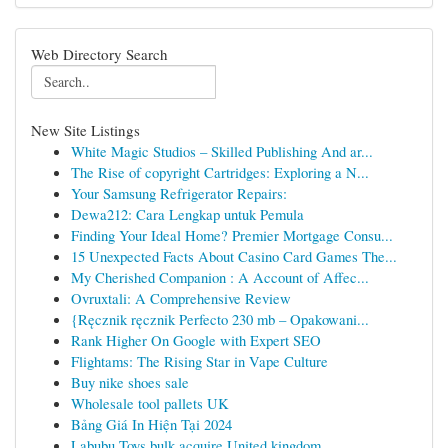
Web Directory Search
New Site Listings
White Magic Studios – Skilled Publishing And ar...
The Rise of copyright Cartridges: Exploring a N...
Your Samsung Refrigerator Repairs:
Dewa212: Cara Lengkap untuk Pemula
Finding Your Ideal Home? Premier Mortgage Consu...
15 Unexpected Facts About Casino Card Games The...
My Cherished Companion : A Account of Affec...
Ovruxtali: A Comprehensive Review
{Ręcznik ręcznik Perfecto 230 mb – Opakowani...
Rank Higher On Google with Expert SEO
Flightams: The Rising Star in Vape Culture
Buy nike shoes sale
Wholesale tool pallets UK
Bảng Giá In Hiện Tại 2024
Labubu Toys bulk acquire United kingdom