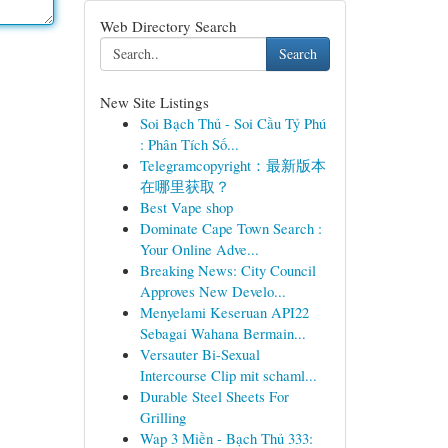
Web Directory Search
Search
New Site Listings
Soi Bạch Thủ - Soi Cầu Tỷ Phú
: Phân Tích Số...
Telegramcopyright：最新版本
在哪里获取？
Best Vape shop
Dominate Cape Town Search :
Your Online Adve...
Breaking News: City Council
Approves New Develo...
Menyelami Keseruan API22
Sebagai Wahana Bermain...
Versauter Bi-Sexual
Intercourse Clip mit schaml...
Durable Steel Sheets For
Grilling
Wap 3 Miền - Bạch Thủ 333: