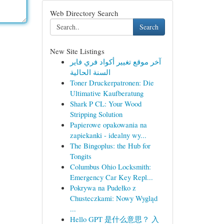
Web Directory Search
Search
New Site Listings
آخر موقع تغيير أكواد فري فاير
السنة الحالية
Toner Druckerpatronen: Die
Ultimative Kaufberatung
Shark P CL: Your Wood
Stripping Solution
Papierowe opakowania na
zapiekanki - idealny wy...
The Bingoplus: the Hub for
Tongits
Columbus Ohio Locksmith:
Emergency Car Key Repl...
Pokrywa na Pudełko z
Chusteczkami: Nowy Wygląd
...
Hello GPT 是什么意思？ 入