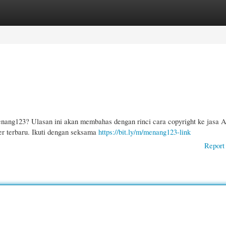
gories
Register
Login
ang123? Ulasan ini akan membahas dengan rinci cara copyright ke jasa 
r terbaru. Ikuti dengan seksama
https://bit.ly/m/menang123-link
Report 