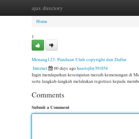
ajax directory
Home
New Site Listings
Add Site
Cate
Home
1
Menang123: Panduan Utuh copyright dan Daftar
Internet
60 days ago
haarisjfoy391854
Ingin mendapatkan kesempatan meraih kemenangan di Men
serta langkah-langkah melakukan registrasi kepada membe
Comments
Submit a Comment