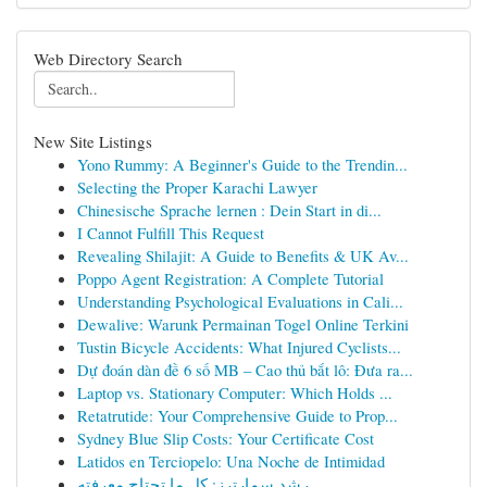
Web Directory Search
New Site Listings
Yono Rummy: A Beginner's Guide to the Trendin...
Selecting the Proper Karachi Lawyer
Chinesische Sprache lernen : Dein Start in di...
I Cannot Fulfill This Request
Revealing Shilajit: A Guide to Benefits & UK Av...
Poppo Agent Registration: A Complete Tutorial
Understanding Psychological Evaluations in Cali...
Dewalive: Warunk Permainan Togel Online Terkini
Tustin Bicycle Accidents: What Injured Cyclists...
Dự đoán dàn đề 6 số MB – Cao thủ bắt lô: Đưa ra...
Laptop vs. Stationary Computer: Which Holds ...
Retatrutide: Your Comprehensive Guide to Prop...
Sydney Blue Slip Costs: Your Certificate Cost
Latidos en Terciopelo: Una Noche de Intimidad
رِشد سمارترز: كل ما تحتاج معرفته