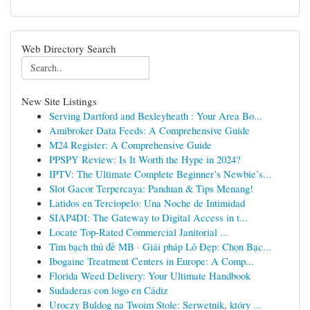
Web Directory Search
New Site Listings
Serving Dartford and Bexleyheath : Your Area Bo...
Amibroker Data Feeds: A Comprehensive Guide
M24 Register: A Comprehensive Guide
PPSPY Review: Is It Worth the Hype in 2024?
IPTV: The Ultimate Complete Beginner’s Newbie’s...
Slot Gacor Terpercaya: Panduan & Tips Menang!
Latidos en Terciopelo: Una Noche de Intimidad
SIAP4DI: The Gateway to Digital Access in t...
Locate Top-Rated Commercial Janitorial ...
Tìm bạch thủ đề MB · Giải pháp Lô Đẹp: Chọn Bạc...
Ibogaine Treatment Centers in Europe: A Comp...
Florida Weed Delivery: Your Ultimate Handbook
Sudaderas con logo en Cádiz
Uroczy Buldog na Twoim Stole: Serwetnik, który ...