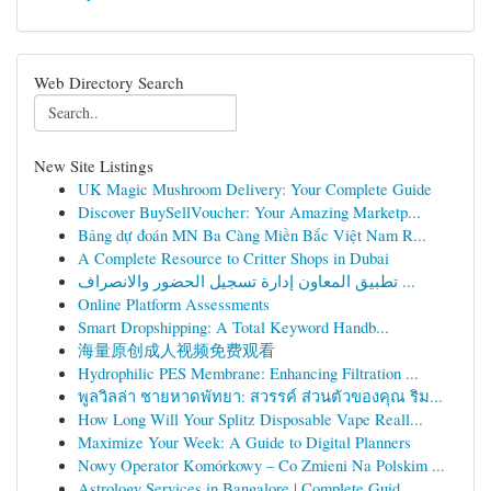
Web Directory Search
New Site Listings
UK Magic Mushroom Delivery: Your Complete Guide
Discover BuySellVoucher: Your Amazing Marketp...
Bảng dự đoán MN Ba Càng Miền Bắc Việt Nam R...
A Complete Resource to Critter Shops in Dubai
تطبيق المعاون إدارة تسجيل الحضور والانصراف ...
Online Platform Assessments
Smart Dropshipping: A Total Keyword Handb...
海量原创成人视频免费观看
Hydrophilic PES Membrane: Enhancing Filtration ...
พูลวิลล่า ชายหาดพัทยา: สวรรค์ ส่วนตัวของคุณ ริม...
How Long Will Your Splitz Disposable Vape Reall...
Maximize Your Week: A Guide to Digital Planners
Nowy Operator Komórkowy – Co Zmieni Na Polskim ...
Astrology Services in Bangalore | Complete Guid...