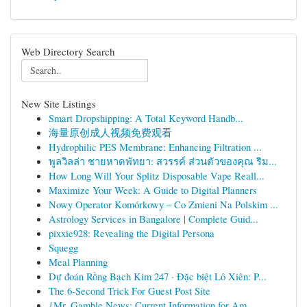
Web Directory Search
New Site Listings
Smart Dropshipping: A Total Keyword Handb...
海量原创成人视频免费观看
Hydrophilic PES Membrane: Enhancing Filtration ...
พูลวิลล่า ชายหาดพัทยา: สวรรค์ ส่วนตัวของคุณ ริม...
How Long Will Your Splitz Disposable Vape Reall...
Maximize Your Week: A Guide to Digital Planners
Nowy Operator Komórkowy – Co Zmieni Na Polskim ...
Astrology Services in Bangalore | Complete Guid...
pixxie928: Revealing the Digital Persona
Squegg
Meal Planning
Dự đoán Rồng Bạch Kim 247 · Đặc biệt Lô Xiên: P...
The 6-Second Trick For Guest Post Site
{Mr. Gamble News: Current Information for Am...