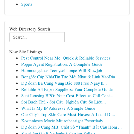
Sports
Web Directory Search
New Site Listings
Pest Control Near Me: Quick & Reliable Services
Poppo Agent Registration: A Complete Guide
Hemmungslose Teenyschlampe Will Blowjob
Bong88: Cập NhậtTin Tức Mới Nhất & Link VàoĐịa ...
Dự đoán Ba Càng Vùng Bắc 888 Free Ngày h...
Reliable A4 Paper Suppliers: Your Complete Guide
Seat Leasing BPO: Your Cost-Effective Call Cent...
Soi Bạch Thủ - Soi Cầu: Nghiên Cứu Số Liệu...
What Is My IP Address? A Simple Guide
Our City's Top Skin Care Must-Haves: A Local Di...
Kostenloses Movie Mit rothaariger Escortlady
Dự đoán 3 Càng MB: Chốt Số “Thánh” Bắt Cầu Hôm ...
Kısırlığın Gizli Nedenleri: Çözüm Yolları