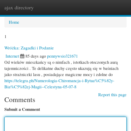
ajax directory
Togg
navi
Home
1
Wróżka: Zagadki i Podanie
Internet
85 days ago
pennywsio321671
Od wieków mieszkańcy są o nimfach , istotkach otoczonych aurą
tajemniczości . Te delikatne duchy często ukazują się w baśniach
jako strażniczki lasu , posiadające magiczne mocy i zdolne do
https://telegra.ph/Numerologia-Chiromancja-i-Rytua%C5%82y-
Bia%C5%82ej-Magii--Celestyna-05-07-8
Report this page
Comments
Submit a Comment