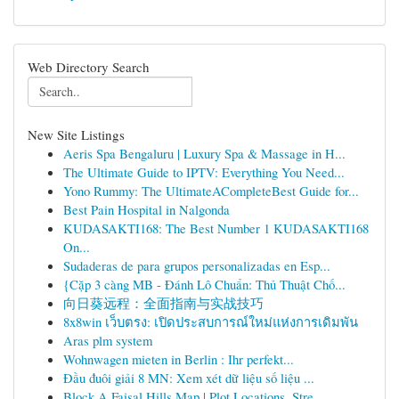
Web Directory Search
New Site Listings
Aeris Spa Bengaluru | Luxury Spa & Massage in H...
The Ultimate Guide to IPTV: Everything You Need...
Yono Rummy: The UltimateACompleteBest Guide for...
Best Pain Hospital in Nalgonda
KUDASAKTI168: The Best Number 1 KUDASAKTI168
On...
Sudaderas de para grupos personalizadas en Esp...
{Cặp 3 càng MB - Đánh Lô Chuẩn: Thủ Thuật Chố...
向日葵远程：全面指南与实战技巧
8x8win เว็บตรง: เปิดประสบการณ์ใหม่แห่งการเดิมพัน
Aras plm system
Wohnwagen mieten in Berlin : Ihr perfekt...
Đầu đuôi giải 8 MN: Xem xét dữ liệu số liệu ...
Block A Faisal Hills Map | Plot Locations, Stre...