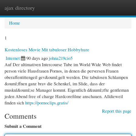
ajax directory
Togg
navi
Home
1
Kostenloses Movie Mit tabuloser Hobbyhure
Internet
90 days ago
johna219cio5
Auf Der ultimativen Intercourse Tube im World Wide Web findet
person viele Hausfrauen Pornos, in denen die perversen Frauen
oberaffentittengeil gev&ouml;gelt werden. Die tabulosen Schlampen
&ouml;ffnen ganz brav die Schenkel, im Slide, dass der
muskul&ouml;se Manager kommt. Eigentlich d&uuml;rfte gentleman
jeden Abend free of charge Hardcorefilme anschauen. Alldieweil
finden sich
https://pornoclips.gratis/
Report this page
Comments
Submit a Comment