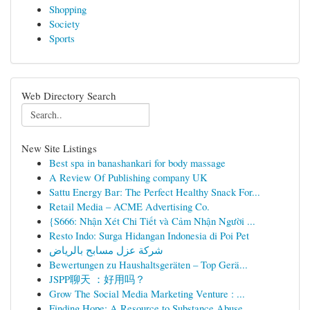
Shopping
Society
Sports
Web Directory Search
New Site Listings
Best spa in banashankari for body massage
A Review Of Publishing company UK
Sattu Energy Bar: The Perfect Healthy Snack For...
Retail Media – ACME Advertising Co.
{S666: Nhận Xét Chi Tiết và Cảm Nhận Người ...
Resto Indo: Surga Hidangan Indonesia di Poi Pet
شركة عزل مسابح بالرياض
Bewertungen zu Haushaltsgeräten – Top Gerä...
JSPP聊天 ：好用吗？
Grow The Social Media Marketing Venture : ...
Finding Hope: A Resource to Substance Abuse ...