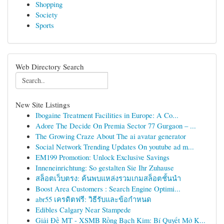
Shopping
Society
Sports
Web Directory Search
New Site Listings
Ibogaine Treatment Facilities in Europe: A Co...
Adore The Decide On Premia Sector 77 Gurgaon – ...
The Growing Craze About The ai avatar generator
Social Network Trending Updates On youtube ad m...
EM199 Promotion: Unlock Exclusive Savings
Inneneinrichtung: So gestalten Sie Ihr Zuhause
สล็อตเว็บตรง: ค้นพบแหล่งรวมเกมสล็อตชั้นนำ
Boost Area Customers : Search Engine Optimi...
abr55 เครดิตฟรี: วิธีรับและข้อกำหนด
Edibles Calgary Near Stampede
Giải Đề MT - XSMB Rồng Bạch Kim: Bí Quyết Mở K...