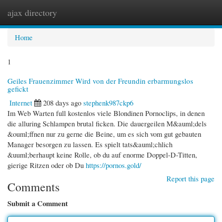
ajax directory
Togg
navi
Home
1
Geiles Frauenzimmer Wird von der Freundin erbarmungslos
gefickt
Internet
208 days ago
stephenk987ckp6
Im Web Warten full kostenlos viele Blondinen Pornoclips, in denen
die alluring Schlampen brutal ficken. Die dauergeilen M&auml;dels
&ouml;ffnen nur zu gerne die Beine, um es sich vom gut gebauten
Manager besorgen zu lassen. Es spielt tats&auml;chlich
&uuml;berhaupt keine Rolle, ob du auf enorme Doppel-D-Titten,
gierige Ritzen oder ob Du
https://pornos.gold/
Report this page
Comments
Submit a Comment