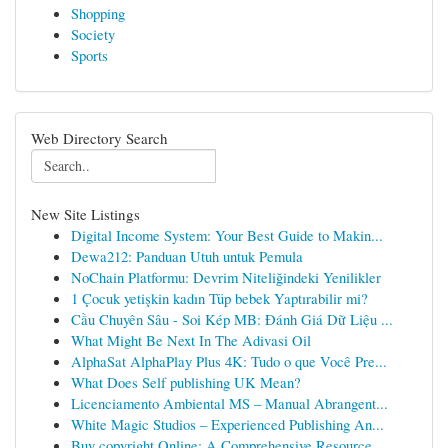
Shopping
Society
Sports
Web Directory Search
New Site Listings
Digital Income System: Your Best Guide to Makin...
Dewa212: Panduan Utuh untuk Pemula
NoChain Platformu: Devrim Niteliğindeki Yenilikler
1 Çocuk yetişkin kadın Tüp bebek Yaptırabilir mi?
Cầu Chuyên Sâu - Soi Kép MB: Đánh Giá Dữ Liệu ...
What Might Be Next In The Adivasi Oil
AlphaSat AlphaPlay Plus 4K: Tudo o que Você Pre...
What Does Self publishing UK Mean?
Licenciamento Ambiental MS – Manual Abrangent...
White Magic Studios – Experienced Publishing An...
Buy copyright Online: A Comprehensive Resource